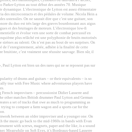
uo Parker-Lytton au tout début des années 70. Musique
t de dynamique. L’électronique de Lytton est assez élémentaire
s via des microcontacts et des pédales de volume. Nicola Hein a
s ustensiles. On ne saurait dire que c’est une guitare, son
 sonore du duo est très large des graves bourdonnant aux aigus
gues et des bruitages de moteurs. L’électronique low-fi
émentielle et évolue vers une sorte de combat percussif en
 cinquième plus relâché est une polyphonie de bruits motorisés
de sirènes au ralenti. On n’est pas au bout de ses surprises. On
 de l’enregistrement, aérée, adhère à la finalité de cette
 bruitiste, c’est vraiment une réussite sauvage. Bien sûr, il
, Paul Lytton est bien un des rares qui ne se reposent pas sur
arity of drums and guitars – or their equivalents – is so
ecially true with Free Music where adventurous players have
ts.
g French improvisers – percussionist Didier Lasserre and
The other matches British drummer Paul Lytton and German
reates a set of tracks that owe as much to programming as
e trying to compare a farm wagon and a sports car for the
ion.
 teamwork between an older improviser and a younger one. On
ith the music go back to the mid-1960s in bands with Evan
trument with screws, magnets, paper and the like, is a sound
ner. Meanwhile on Soft Eyes, it’s Bordeaux-based Lasserre