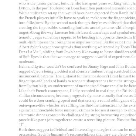
who is the junior partner; but one who has spent years working with pl
Lytton, in the past Toulon-born Boni has often partnered versatile icon
With a utilitarian set up that would have been expected from Ramblin’ J
the French players initially have to work to make sure the finger-pick
into folksiness. By the second track though they’re established that the
creating the impossible: sounding intricate atonal patterns while keeping 
target. Along the way Lasserre lets his bass drum whaps and cymbal reso
tremolo peeps sometimes appear to be heading in opposite directions lik
multi-limb finesse that bring these impulses to heel. At the same time 
Albert Ayler’s saxophone sprawls than anything whispered by Toots Thi
Dans La Vie “, sliding from Jew’s harp-like twang to basso shudders wi
of Soft Eyes is that the two manage to suggest a world of experimental 
moderato.
Hein and Lytton wouldn’t be confused for Jimmy Page and John Bonham e
rugged objects being prodded and abrasive timbres being scratched fro
instrumental patterns. The guitarist for instance doesn’t limit himself t
finger tips and heels of hands to resonate sharper tones from the strings
from Lytton’s kit, an undercurrent of mechanized drone can also be hea
Like their French counterparts, likely recorded in real time, the Britis
similar circumstances, become progressively more atonally fearless as t
could be a door cranking openi and that sets up a round robin game of 
outer-space-like whistles are ruffling the flat-line interaction to the ex
against an intractable force numerous times to loosen it enough to sho
electronic drones constantly challenged by string hammering or individu
puzzle-like parts join together to create a revealing picture. Plus the f
“I”.
Both duos suggest individual and interesting strategies that can be used
percussion. Such is humanity’s resourcefulness that they are plenty of o