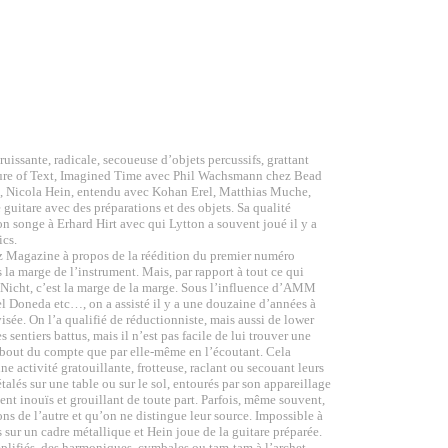
uissante, radicale, secoueuse d’objets percussifs, grattant
leasure of Text, Imagined Time avec Phil Wachsmann chez Bead
e, Nicola Hein, entendu avec Kohan Erel, Matthias Muche,
uitare avec des préparations et des objets. Sa qualité
on songe à Erhard Hirt avec qui Lytton a souvent joué il y a
ics.
zz Magazine à propos de la réédition du premier numéro
la marge de l’instrument. Mais, par rapport à tout ce qui
 Nicht, c’est la marge de la marge. Sous l’influence d’AMM
l Doneda etc…, on a assisté il y a une douzaine d’années à
sée. On l’a qualifié de réductionniste, mais aussi de lower
sentiers battus, mais il n’est pas facile de lui trouver une
u bout du compte que par elle-même en l’écoutant. Cela
e activité gratouillante, frotteuse, raclant ou secouant leurs
talés sur une table ou sur le sol, entourés par son appareillage
nt inouïs et grouillant de toute part. Parfois, même souvent,
ons de l’autre et qu’on ne distingue leur source. Impossible à
 sur un cadre métallique et Hein joue de la guitare préparée.
amplifiés, des harmoniques, cymbales ou tam-tam à l’archet,