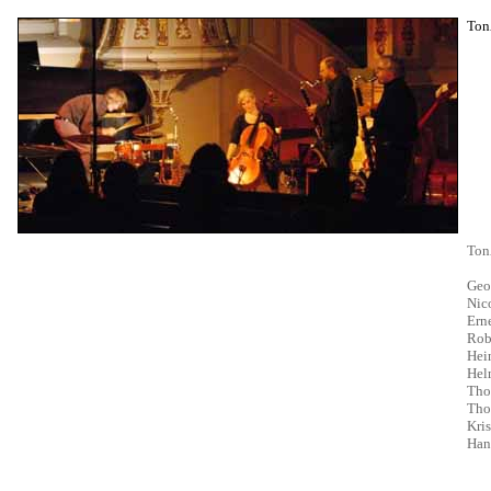
Ton
Ton
Geo
Nico
Ern
Robe
Hei
Hel
Tho
Thom
Kris
Han