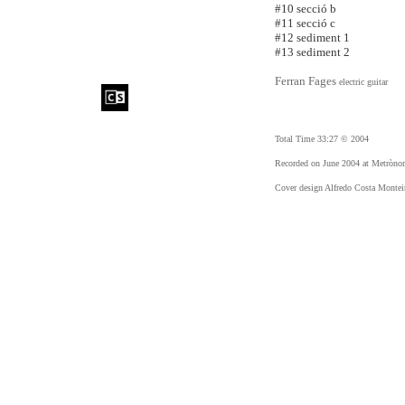
#10 secció
b
#11 secció
c
#12 sediment 1
#13 sediment 2
Ferran Fages
electric guitar
Total Time 33:27 © 2004
Recorded on June 2004 at Metròno
Cover design Alfredo Costa Montei