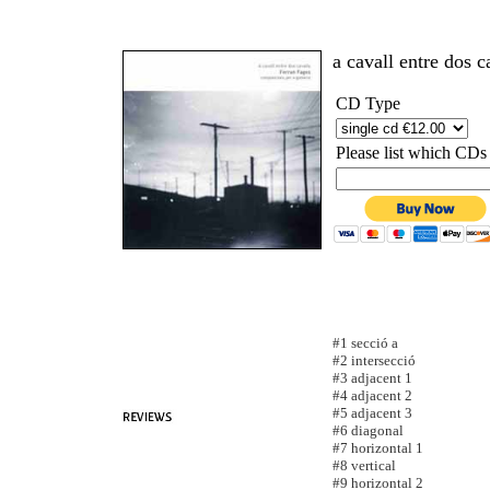
a cavall entre dos c
CD Type
Please list which CDs
#1 secció a
#2
intersecció
#3
adjacent 1
#4
adjacent 2
#5
adjacent 3
#6
diagonal
#7
horizontal 1
#8
vertical
#9
horizontal 2