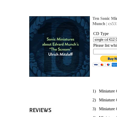
'
Ten Sonic Mi
c
Munch
|
s53
CD Type
Please list w
1) Miniature 
2) Miniature 
3) Miniature 