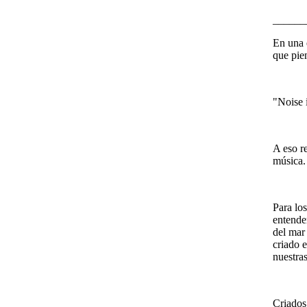
______
En una 
que pie
"Noise 
A eso re
música.
Para los
entender
del mar 
criado 
nuestras
Criados