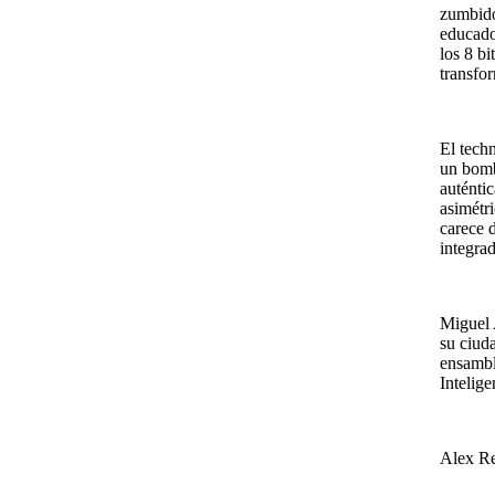
zumbidos
educados
los 8 bi
transfo
El tech
un bomb
auténti
asimétr
carece 
integra
Miguel 
su ciud
ensambl
Intelige
Alex Re