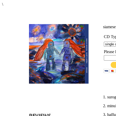
\
'
siames
CD Ty
Please 
1. suro
2. minu
3. baffu