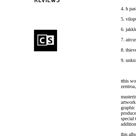
4. h pa
5. vilop
6. jakk
7. airc
8. thiev
9. unkn
tthis w
zentroa
masteri
artwork
graphic
produce
special 
addition
this alb