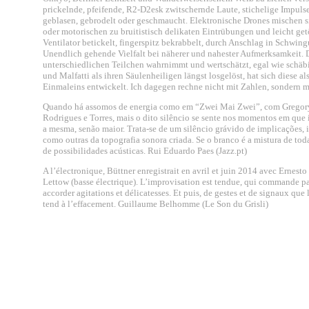
prickelnde, pfeifende, R2-D2esk zwitschernde Laute, stichelige Impul
geblasen, gebrodelt oder geschmaucht. Elektronische Drones mischen s
oder motorischen zu bruitistisch delikaten Eintrübungen und leicht ge
Ventilator betickelt, fingerspitz bekrabbelt, durch Anschlag in Schwingun
Unendlich gehende Vielfalt bei näherer und nahester Aufmerksamkeit. 
unterschiedlichen Teilchen wahrnimmt und wertschätzt, egal wie schäb
und Malfatti als ihren Säulenheiligen längst losgelöst, hat sich diese 
Einmaleins entwickelt. Ich dagegen rechne nicht mit Zahlen, sondern
Quando há assomos de energia como em “Zwei Mai Zwei”, com Gregory 
Rodrigues e Torres, mais o dito silêncio se sente nos momentos em que
a mesma, senão maior. Trata-se de um silêncio grávido de implicações, 
como outras da topografia sonora criada. Se o branco é a mistura de tod
de possibilidades acústicas. Rui Eduardo Paes (Jazz.pt)
A l’électronique, Büttner enregistrait en avril et juin 2014 avec Ernes
Lettow (basse électrique). L’improvisation est tendue, qui commande pa
accorder agitations et délicatesses. Et puis, de gestes et de signaux que
tend à l’effacement. Guillaume Belhomme (Le Son du Grisli)