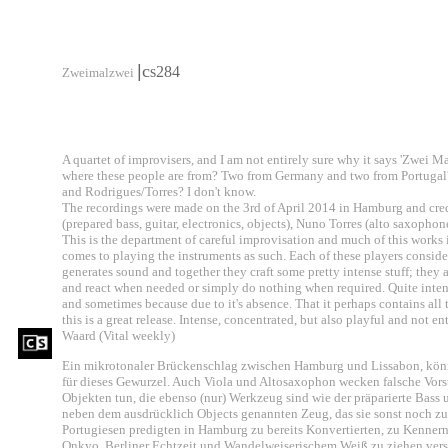
|
c
s284
Zweimalzwei
A quartet of improvisers, and I am not entirely sure why it says 'Zwei M
where these people are from? Two from Germany and two from Portugal? 
and Rodrigues/Torres? I don't know.
The recordings were made on the 3rd of April 2014 in Hamburg and cred
(prepared bass, guitar, electronics, objects), Nuno Torres (alto saxopho
This is the department of careful improvisation and much of this works i
comes to playing the instruments as such. Each of these players consider 
generates sound and together they craft some pretty intense stuff; they 
and react when needed or simply do nothing when required. Quite inten
and sometimes because due to it's absence. That it perhaps contains all 
this is a great release. Intense, concentrated, but also playful and not e
Waard (Vital weekly)
Ein mikrotonaler Brückenschlag zwischen Hamburg und Lissabon, könn
für dieses Gewurzel. Auch Viola und Altosaxophon wecken falsche Vorst
Objekten tun, die ebenso (nur) Werkzeug sind wie der präparierte Bass 
neben dem ausdrücklich Objects genannten Zeug, das sie sonst noch z
Portugiesen predigten in Hamburg zu bereits Konvertierten, zu Kennern
Onkyo, Berliner Echtzeit und Wandelweiserischem Weiß zu ziehen vers