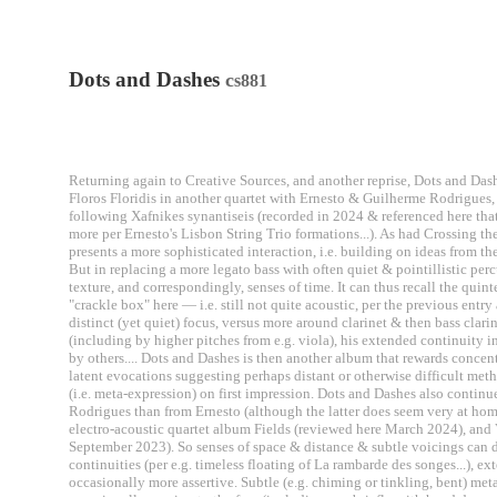
Dots and Dashes
c
s881
Returning again to Creative Sources, and another reprise, Dots and Dashe
Floros Floridis in another quartet with Ernesto & Guilherme Rodrigue
following Xafnikes synantiseis (recorded in 2024 & referenced here that 
more per Ernesto's Lisbon String Trio formations...). As had Crossing th
presents a more sophisticated interaction, i.e. building on ideas from t
But in replacing a more legato bass with often quiet & pointillistic per
texture, and correspondingly, senses of time. It can thus recall the quin
"crackle box" here — i.e. still not quite acoustic, per the previous entry a
distinct (yet quiet) focus, versus more around clarinet & then bass clar
(including by higher pitches from e.g. viola), his extended continuity i
by others.... Dots and Dashes is then another album that rewards concent
latent evocations suggesting perhaps distant or otherwise difficult met
(i.e. meta-expression) on first impression. Dots and Dashes also contin
Rodrigues than from Ernesto (although the latter does seem very at home h
electro-acoustic quartet album Fields (reviewed here March 2024), and
September 2023). So senses of space & distance & subtle voicings can
continuities (per e.g. timeless floating of La rambarde des songes...), ext
occasionally more assertive. Subtle (e.g. chiming or tinkling, bent) met