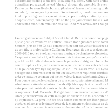
occasionally coming to the fore (including e.g. briefly with hand drums
pointillism propagated instead (already) through the ensemble (& even t
Dashes can be more lively, but also (& always) leaves me listening to
sounds...), thus suggesting senses of transformation, transformation thr
kind of post-Cage meta-expressionism (i.e. pace bodily continuity benea
a sophisticated, contemporary take on the post-jazz clarinet trio (i.e. wi
understated execution from Floridis et al. Todd McComb's Jazz Though
Un enregistrement au Kuhlpot Social Club de Berlin en bonne compagnie
que se peut les aventures de l’altiste Ernesto Rodrigues tant notre homm
Sources (plus de 860 Cd’s au compteur !), ne soit convié sur les scènes 
de son fils, le violoncelliste Guilherme Rodrigues, ils ont tous deux i
2000-2010 tout en évoluant vers une musique de chambre exploratoire, r
Ce qui est exemplaire ici, et finalement très intéressant, est qu’un clar
grec Floros Floridis dialogue ici avec la paire des Rodrigues. Floros Flo
contextes plus « free-jazz » comme on a pu l’entendre aux côtés de G
ou le joueur de lyra Ilya Papadopoulos etc… mais aussi avec Paul Lytton
backgrounds différents sont en fait une ouverture et requièrent sensibili
créer ce territoire commun qui met en valeur la musicalité intrinsèque de
Pour bonne mesure, le chercheur de sons et percussionniste allemand M
adroitement cette triade boisée. J’avais déjà bien apprécié le travail 
autre percussionniste de choix ou le platiniste Von Bebber ou en trio av
saxophoniste Dirk Marwedel. Il s’agit donc d’un musicien « pointu » d’
Alors, je m’émerveille de cette musique de chambre à la fois concertée et
qu’expressive. La gémellité des deux cordes aux mains des Rodrigues et
étirés, en phase avec le timbre boisé de la clarinette et des spirales en 
ramures. Je n’insisterai jamais assez sur le sens aiguisé de la dynamique